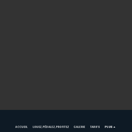
ACCUEIL
LOUEZ,PÉDALEZ,PROFITEZ
GALERIE
TARIFS
PLUS